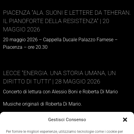
PIACENZA “ALA. SUONI E LETTERE DA TEHERAN.
IL PIANOFORTE DELLA RESISTENZA” | 20
MAGGIO 2026
20 maggio 2026 – Cappella Ducale Palazzo Farnese –
Piacenza – ore 20.30
LECCE “ENERGIA. UNA STORIA UMANA, UN
DIRITTO DI TUTTI” | 28 MAGGIO 2026
Concerto di lettura con Alessio Boni e Roberta Di Mario
Musiche originali di Roberta Di Mario.
28 maggio 2026 – Per il Festival dell’Energia – Teatro Apollo
Gestisci Consenso
– Lecce – ore 20.30
Per fornire le migliori esperienze, utilizziamo tecnologie come i cookie per