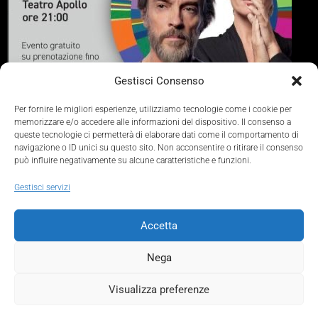
Gestisci Consenso
Per fornire le migliori esperienze, utilizziamo tecnologie come i cookie per
memorizzare e/o accedere alle informazioni del dispositivo. Il consenso a
queste tecnologie ci permetterà di elaborare dati come il comportamento di
Concerto di lettura con Alessio Boni e Roberta Di Mario
navigazione o ID unici su questo sito. Non acconsentire o ritirare il consenso
può influire negativamente su alcune caratteristiche e funzioni.
Musiche originali di Roberta Di Mario.
Gestisci servizi
30 Maggio 2025 – Teatro Apollo – Lecce – ore 21:00
Accetta
Share this post:
Nega
© 2026 Beulcke+Partners srl – Partita Iva 10537730961 –
Visualizza preferenze
Cookie Policy
–
Privacy Policy
–
Credits