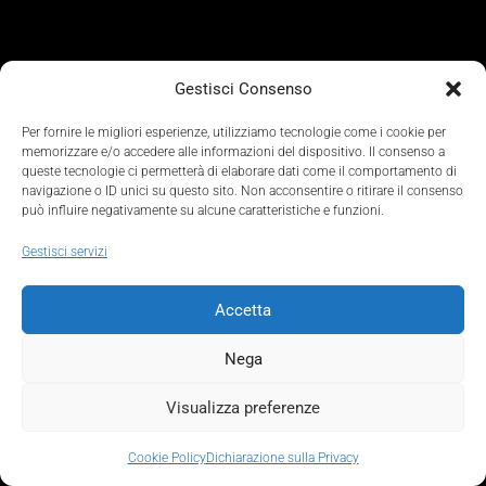
Gestisci Consenso
Per fornire le migliori esperienze, utilizziamo tecnologie come i cookie per
memorizzare e/o accedere alle informazioni del dispositivo. Il consenso a
queste tecnologie ci permetterà di elaborare dati come il comportamento di
navigazione o ID unici su questo sito. Non acconsentire o ritirare il consenso
può influire negativamente su alcune caratteristiche e funzioni.
Gestisci servizi
Accetta
Nega
© 2026 Beulcke+Partners srl – Partita Iva 10537730961 –
Visualizza preferenze
Cookie Policy
–
Privacy Policy
–
Credits
Cookie Policy
Dichiarazione sulla Privacy
Seguimi su Spotify